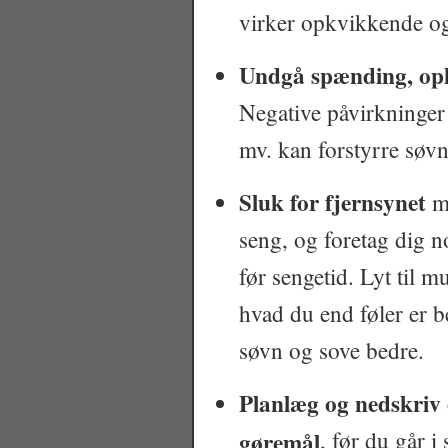
virker opkvikkende og
Undgå spænding, ophid
Negative påvirkninger 
mv. kan forstyrre søvn
Sluk for fjernsynet
mi
seng, og foretag dig n
før sengetid. Lyt til m
hvad du end føler er be
søvn og sove bedre.
Planlæg og nedskriv
gøremål
, før du går i