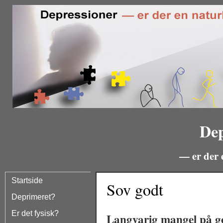
Dep
— er der 
Startside
Sov godt
Deprimeret?
Er det fysisk?
Langvarig mangel på go