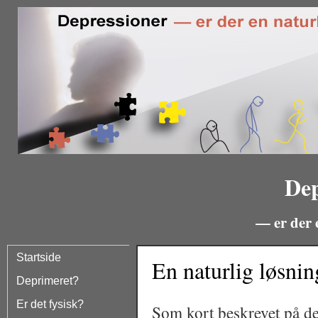
Dep
— er der 
Startside
En naturlig løsning
Deprimeret?
Er det fysisk?
Som kort beskrevet på d